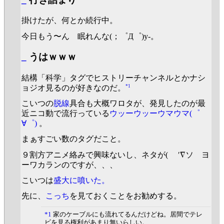
掛けたが、何とか続行中。
今日もう〜ん 眠れんな(；゜Д゜)y-。
_
うはｗｗｗ
結構「科学」タグでヒストリーチャンネルとかナシ
*1
ョジオ見るのが好きなのだ。
こいつの
脱線
具合も大概ワロタが、発見したのが最
近ニコ動で流行っている
ウッーウッーウマウマ(゜
∀゜)
。
まぁすごい数のタグだこと。
９割方アニメ絡みで興味ないし、ネタが( ′∇ソ ヨ
ーワカランのですが、、、
こいつは
盛大に噴いた。
先に、
こっち
を見ておくことをお勧めする。
*1
家のケーブルにも流れてるんだけどね。居間でテレ
ビを見る権利があまり無いらしい。