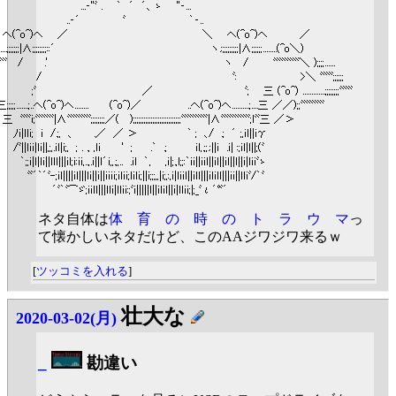
ネタ自体は
体 育 の 時 の ト ラ ウ マ
っ
て懐かしいネタだけど、このAAジワジワ来るｗ
[
ツッコミを入れる
]
壮大な
2020-03-02(月)
_
勘違い