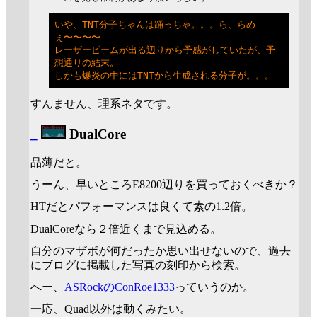
いや、TNT分子ちゃんは踊っちゃ。。。ら、らめ
ぇ〜〜〜〜

レーザービームが出る辺りから予感がしていたが、予
想通りの結末。

すんません、理系ネタです。
_
DualCore
品薄だと。
うーん、早いところE8200辺りを買っておくべきか？
HTだとパフォーマンスは良くて素の1.2倍。
DualCoreなら２倍近くまで見込める。
自分のマザボが何だったか思い出せないので、過去
にブログに掲載した写真の刻印から検索。
へー、
ASRockのConRoe1333
っていうのか。
一応、Quad以外は動くみたい。