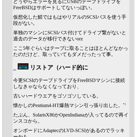
どうやらエラーを見るにUSBのテープドライブを
FreeBSDはサポートしてないっぽい。
仮想化した鯖ではもはやリアルのSCSIバスを使う手
段がない。
単独のマシンにSCSIバス付けてドライブ繋がないと
過去のデータが移行できないorz
ここ5年ぐらいはテープに取ることはほとんどなかっ
たのだけど、取っていてもダメだったって事。
_
リストア（ハード的に
今更SCSIのテープドライブをFreeBSDマシンに接続
しなきゃならなくなっており、
古いハードウエアをゴソゴソしている。
*1
懐かしのPentium4-HT爆熱マシン引っ張り出した。
たぶん、SolarisX86かOpenIndianaが入ってるので再イ
ンスコから。
オンボードにAdaptecのLVD-SCSIがあるのでラッキ
ーかも。