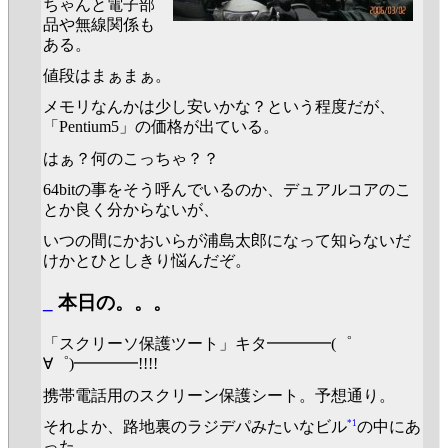
ちゃんと電子部
品や無線関係も
ある。
値段はまぁまぁ。
メモリなんかは少し安いかな？という程度だが、
「Pentium5」の価格が出ている。
はぁ？何のこっちゃ？？
64bitの事をそう呼んでいるのか、デュアルコアのこ
とか良く分からないが、
いつの間にかおいらが浦島太郎になって知らないだ
けかとひとしきり悩んだぞ。
_
本日の。。。
「スクリーソ保護ツート」キタ━━━━(゜
∀゜)━━━━!!!!
携帯電話用のスクリーン保護シート。予想通り。
*1
それよか、路地裏のラジデパみたいなビル
の中にあ
った、