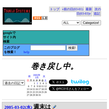
トップ
«前の日(03-01)
最新
次の
日(03-03)»
追記
googleで
サイト内
検索
このブログ
を検索！
help
巻き戻し中。
2005年
前
次
3月
日
月
火
水
木
金
土
1
2
3
4
5
6
7
8
9
10
11
12
13
14
15
16
17
18
19
20
21
22
23
24
25
26
27
28
29
30
31
週末は
2005-03-02(水)