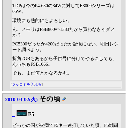
TDPは今のP4-630の84Wに対してE8000シリーズは
65W。
環境にも熱的にもよろしい。
ん、メモリはFSB800=>1333だから買わなきゃダメ
か？
PC5300だったか4200だったか記憶にない。明日レシ
ート調べよう。
折角2GBもあるから子供号に分けてやるにしても、
あっちもFSB1066。
でも、まだ何とかなるかも。
[
ツッコミを入れる
]
その頃
2010-03-02(火)
_
F5
どっかの国が火病でF5キー連打していた頃、F5戦闘