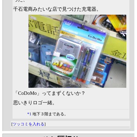
千石電商みたいな店で見つけた充電器。
「CoDoMo」ってまずくないか？
思いきりロゴ一緒。
*1
地下３階まである。
[
ツッコミを入れる
]