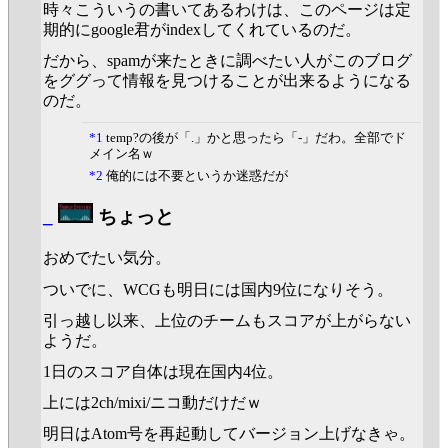
時々こういうの書いてあるわけは、このページは定
期的にgoogle君がindexしてくれているのだ。
だから、spamが来たときに調べたい人がこのブログ
をググって情報を見つけることが出来るようになる
のだ。
*1
temp?の後が「.」かと思ったら「-」だわ。全部でド
メイン名ｗ
*2
俺的には不要というか迷惑だが
_
ちょっと
おめでたい気分。
ついでに、WCGも明日には国内9位になりそう。
引っ越し以来、上位のチームもスコアが上がらない
ようだ。
1日のスコア自体は現在国内4位。
上には2ch/mixi/ニコ動だけだｗ
明日はAtom号を再起動してバージョン上げなきゃ。