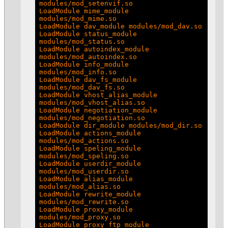
modules/mod_setenvif.so

LoadModule mime_module 
modules/mod_mime.so

LoadModule dav_module modules/mod_dav.so

LoadModule status_module 
modules/mod_status.so

LoadModule autoindex_module 
modules/mod_autoindex.so

LoadModule info_module 
modules/mod_info.so

LoadModule dav_fs_module 
modules/mod_dav_fs.so

LoadModule vhost_alias_module 
modules/mod_vhost_alias.so

LoadModule negotiation_module 
modules/mod_negotiation.so

LoadModule dir_module modules/mod_dir.so

LoadModule actions_module 
modules/mod_actions.so

LoadModule speling_module 
modules/mod_speling.so

LoadModule userdir_module 
modules/mod_userdir.so

LoadModule alias_module 
modules/mod_alias.so

LoadModule rewrite_module 
modules/mod_rewrite.so

LoadModule proxy_module 
modules/mod_proxy.so

LoadModule proxy_ftp_module 