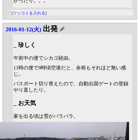
かったり。。。
[
ツッコミを入れる
]
出発
2016-01-12(火)
_
珍しく
午前中の便でシカゴ経由。
11時の便で9時頃空港だと、余裕もそれほど無い感
じ。
パスポート切り替えたので、自動出国ゲートの登録
やり直したり。
_
お天気
家を出る頃は雪がパラパラ。