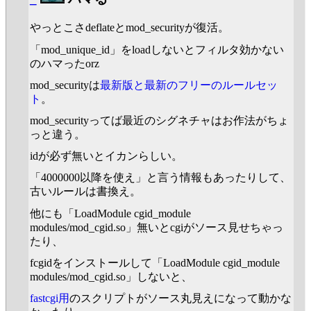
やっとこさdeflateとmod_securityが復活。
「mod_unique_id」をloadしないとフィルタ効かない
のハマったorz
mod_securityは
最新版と最新のフリーのルールセッ
ト
。
mod_securityってば最近のシグネチャはお作法がちょ
っと違う。
idが必ず無いとイカンらしい。
「4000000以降を使え」と言う情報もあったりして、
古いルールは書換え。
他にも「LoadModule cgid_module
modules/mod_cgid.so」無いとcgiがソース見せちゃっ
たり、
fcgidをインストールして「LoadModule cgid_module
modules/mod_cgid.so」しないと、
fastcgi用
のスクリプトがソース丸見えになって動かな