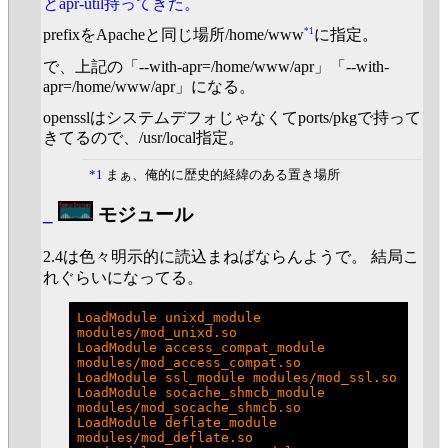
とapr-util持ってきた。
*1
prefixをApacheと同じ場所/home/www
に指定。
で、上記の「--with-apr=/home/www/apr」「--with-
apr=/home/www/apr」になる。
opensslはシステムデフォじゃなくてports/pkgで持って
きてるので、/usr/local指定。
*1
まぁ、俺的に歴史的経緯のある置き場所
_
モジュール
2.4は色々明示的に読込まねばならんようで。 結局こ
れぐらいになってる。
LoadModule unixd_module 
modules/mod_unixd.so

LoadModule access_compat_module 
modules/mod_access_compat.so

LoadModule ssl_module modules/mod_ssl.so

LoadModule socache_shmcb_module 
modules/mod_socache_shmcb.so

LoadModule deflate_module 
modules/mod_deflate.so
