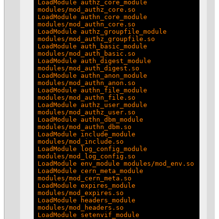
LoadModule authz_core_module 
modules/mod_authz_core.so

LoadModule authn_core_module 
modules/mod_authn_core.so

LoadModule authz_groupfile_module 
modules/mod_authz_groupfile.so

LoadModule auth_basic_module 
modules/mod_auth_basic.so

LoadModule auth_digest_module 
modules/mod_auth_digest.so

LoadModule authn_anon_module 
modules/mod_authn_anon.so

LoadModule authn_file_module 
modules/mod_authn_file.so

LoadModule authz_user_module 
modules/mod_authz_user.so

LoadModule authn_dbm_module 
modules/mod_authn_dbm.so

LoadModule include_module 
modules/mod_include.so

LoadModule log_config_module 
modules/mod_log_config.so

LoadModule env_module modules/mod_env.so

LoadModule cern_meta_module 
modules/mod_cern_meta.so

LoadModule expires_module 
modules/mod_expires.so

LoadModule headers_module 
modules/mod_headers.so

LoadModule setenvif_module 