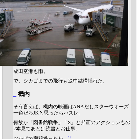
成田空港も雨。
で、シカゴまでの飛行も途中結構揺れた。
_
機内
そう言えば、機内の映画はANAだしスターウオーズ
一色だろJKと思ったらハズレ。
何故か「図書館戦争」「S」と邦画のアクションもの
2本見てあとは読書とお仕事。
*1
おかげで宿題捗ったわ。