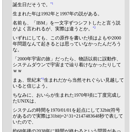
*1
誕生日だそうで。
生まれた年は1992年と1997年の説がある。
名前も、「IBM」を一文字ずつシフトしたと言う説
*2
がよく言われるが、実際は違うとか。
いずれにしても、この原作を書いた頃はよもや2000
年問題なんて起きるとは思っていなかったんだろう
な。
「2000年宇宙の旅」だったら、物語以前に誤動作、
システムダウンで宇宙まで辿り着けなかったりして
ｗｗ
*3
まぁ、世紀末
生まれだから当然それぐらい見越して
いると信じよう。
ちなみに、おいらが生まれた1970年頃に丁度完成し
たUNIXは、
システムの時間を1970/01/01を起点にして32bit(符号
があるので実際は31bit)=2^31=2147483648秒で表して
いたので、
約68年後の2038年に時間が終わるという問題があっ