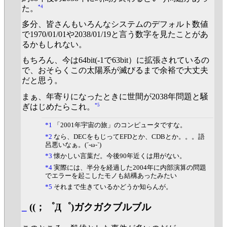
*4
た。
多分、皆さんもいろんなシステムのデフォルト数値
で1970/01/01や2038/01/19と言う数字を見たことがあ
るかもしれない。
もちろん、今は64bit(-1で63bit）に拡張されているの
で、おそらくこの太陽系が滅びるまで余裕で大丈夫
だと思う。
まぁ、年寄りになったときに世間が2038年問題と騒
*5
ぎはじめたらこれ。
*1
「2001年宇宙の旅」のコンピュータですな。
*2
なら、DECをもじってEFDとか、CDBとか。。。語
呂悪いなぁ。(´-ω-`)
*3
懐かしい言葉だ。今後90年近くは用がない。
*4
実際には、半分を経過した2004年に内部演算の問題
でエラーを起こしたモノも結構あったみたい
*5
それまで生きているかどうか知らんが。
_
((；゜Д゜)ガクガクブルブル