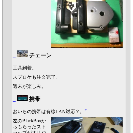
_
チェーン
工具到着。
スプロケも注文完了。
週末が楽しみ。
_
携帯
*1
おいらの携帯は有線LAN対応？。
左のBlackBoxか
らもらったスト
ラップがオリジ