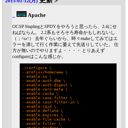
更新
2015-01-12(月)
_
Apache
OCSP StaplingとSPDYをやろうと思ったら、2.4にせ
ねばならん。 2.2系もそろそろ寿命かもしれないし
（；^ω^） 去年ぐらいから、時々makeしてみてはエ
ラーを潰して行く作業に萎えて先送りしていた。 仕
方が無いのでやりますよ・・・・ とりあえず
configureはこんな感じか。
./configure \

--prefix=/home/www \

--enable-so \

--enable-auth-dbm \

--enable-auth-digest \

--enable-cern-meta \

--enable-cache \

--enable-case-filter \

--enable-case-filter-in \

--enable-cgid \

--enable-deflate \

--enable-expires \

--enable-file-cache \

--enable-filter \

--enable-headers \
