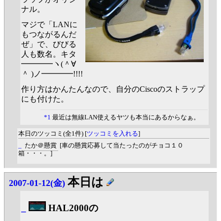
ナル。
マジで「LANに
もつながるんだ
ぜ」で、びびる
人も数名。キタ
━━━━ヽ(＾∀
＾ )ノ━━━━!!!!
作り方はかんたんなので、自分のCiscoのストラップ
にも付けた。
*1
最近は無線LAN使えるヤツも本当にあるからなぁ。
本日のツッコミ(全1件) [
ツッコミを入れる
]
_
たか＠懸賞
[車の懸賞応募して当たったのがチョコ１０
箱・・・。]
本日は
2007-01-12(金)
_
HAL2000の