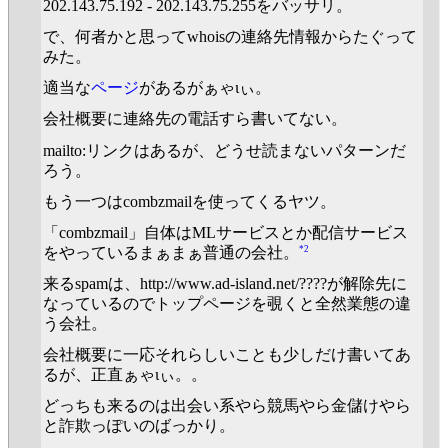
202.143.75.192 - 202.143.75.255をバッサリ。
で、何者かと思ってwhoisの連絡先情報からたぐって
みた。
適当な
ページ
があるがぁゃιぃ。
会社概要に連絡先の電話すら書いてない。
mailto:リンクはあるが、どうせ読まないパターンだ
ろう。
もう一つはcombzmailを使ってくるヤツ。
「combzmail」自体はMLサービスとか配信サービス
*2
をやっているまぁまぁ普通の会社。
来るspamは、http://www.ad-island.net/????が解除先に
なっているのでトップページを覗くと全然業態の違
う会社。
会社概要に一応それらしいことも少しだけ書いてあ
るが、正直ぁゃιぃ。。
どっちも来るのは出会い系やら競馬やら金儲けやら
と詐欺っぽいのばっかり。