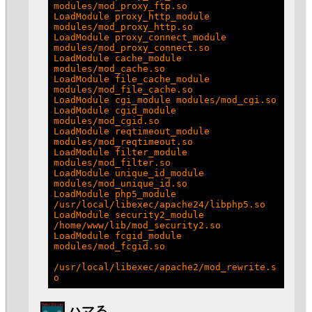
modules/mod_proxy_ftp.so

LoadModule proxy_http_module 
modules/mod_proxy_http.so

LoadModule proxy_connect_module 
modules/mod_proxy_connect.so

LoadModule cache_module 
modules/mod_cache.so

LoadModule file_cache_module 
modules/mod_file_cache.so

LoadModule cgi_module modules/mod_cgi.so

LoadModule cgid_module 
modules/mod_cgid.so

LoadModule reqtimeout_module 
modules/mod_reqtimeout.so

LoadModule filter_module 
modules/mod_filter.so

LoadModule unique_id_module 
modules/mod_unique_id.so

LoadModule php5_module        
/usr/local/libexec/apache24/libphp5.so

LoadModule security2_module 
/home/www/lib/mod_security2.so

LoadModule fcgid_module 
modules/mod_fcgid.so

/usr/local/libexec/apache2/mod_rewrite.s
_
ハマる