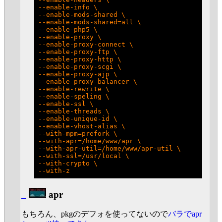
--enable-info \

--enable-mods-shared \

--enable-mods-shared=all \

--enable-php5 \

--enable-proxy \

--enable-proxy-connect \

--enable-proxy-ftp \

--enable-proxy-http \

--enable-proxy-scgi \

--enable-proxy-ajp \

--enable-proxy-balancer \

--enable-rewrite \

--enable-speling \

--enable-ssl \

--enable-threads \

--enable-unique-id \

--enable-vhost-alias \

--with-mpm=prefork \

--with-apr=/home/www/apr \

--with-apr-util=/home/www/apr-util \

--with-ssl=/usr/local \

--with-crypto \

_
apr
もちろん、pkgのデフォを使ってないので
バラでapr