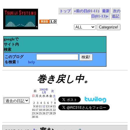
トップ
«前の日(01-11)
最新
次の
日(01-13)»
追記
googleで
サイト内
検索
このブログ
を検索！
help
巻き戻し中。
2005年
前
次
1月
日
月
火
水
木
金
土
1
2
3
4
5
6
7
8
9
10
11
12
13
14
15
16
17
18
19
20
21
22
23
24
25
26
27
28
29
30
31