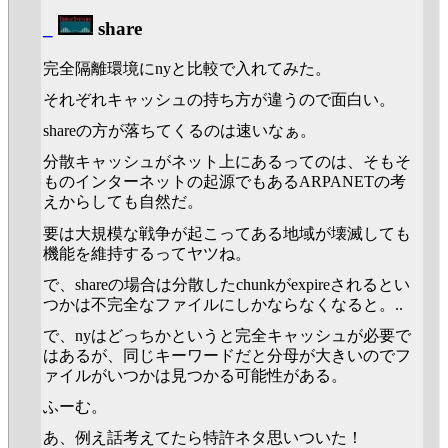
_
share
完全隔離環境にnyと比較で入れてみた。
それぞれキャッシュの持ち方が違うので面白い。
shareの方が落ちてくるのは速いなぁ。
分散キャッシュがネット上にあるってのは、そもそ
ものインターネットの起源でもあるARPANETの考
えからしても自然だ。
要は大規模な戦争が起こってある地域が壊滅しても
機能を維持するってヤツね。
で、shareの場合は分散したchunkがexpireされるとい
つかは不完全なファイルにしかならなくなると。..
で、nyはどっちかというと完全キャッシュが必要で
はあるが、同じキーワードだと分母が大きいのでフ
ァイルがいつかは見つかる可能性がある。
ふーむ。
あ、例え話考えてたら特許ネタ思いついた！