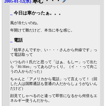
寒む・・・
2005-01-12(水)
_
今日は寒かったぁ。。。
風が冷たいのね。
年開けて難だけど、本当に冬な感じ。
_
電話
「植草さんですか、い・・・さんから外線です」っ
て電話取って
いつものＩ氏だと思って「はぁ、もしー」って出た
ら「Hi Hiro」ってあらびっくり。（イ・・って向こ
うの人からだった）
ちゃんと「アメリカから電話」って言えって！（回
した人は国際通話も普通の人だからしょうがないん
だけど）
顔見てしゃべるのと違って即答になるから何倍もエ
ネルギー使うんだから。