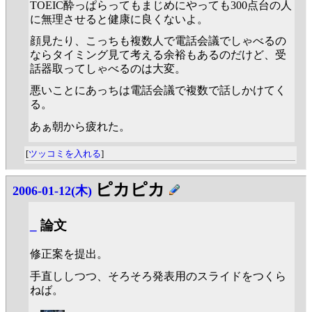
TOEIC酔っぱらってもまじめにやっても300点台の人
に無理させると健康に良くないよ。
顔見たり、こっちも複数人で電話会議でしゃべるの
ならタイミング見て考える余裕もあるのだけど、受
話器取ってしゃべるのは大変。
悪いことにあっちは電話会議で複数で話しかけてく
る。
あぁ朝から疲れた。
[
ツッコミを入れる
]
ピカピカ
2006-01-12(木)
_
論文
修正案を提出。
手直ししつつ、そろそろ発表用のスライドをつくら
ねば。