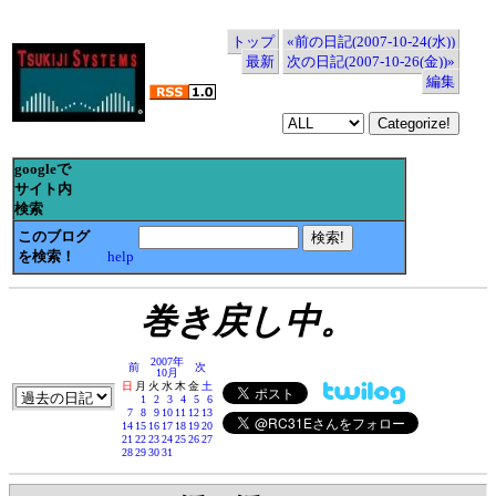
トップ
«前の日記(2007-10-24(水))
最新
次の日記(2007-10-26(金))»
編集
googleで
サイト内
検索
このブログ
を検索！
help
巻き戻し中。
2007年
前
次
10月
日
月
火
水
木
金
土
1
2
3
4
5
6
7
8
9
10
11
12
13
14
15
16
17
18
19
20
21
22
23
24
25
26
27
28
29
30
31