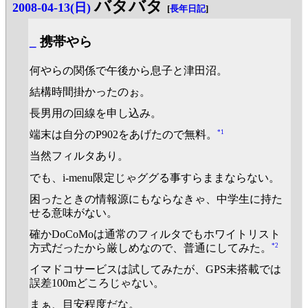
バタバタ
2008-04-13(日)
[
長年日記
]
_
携帯やら
何やらの関係で午後から息子と津田沼。
結構時間掛かったのぉ。
長男用の回線を申し込み。
*1
端末は自分のP902をあげたので無料。
当然フィルタあり。
でも、i-menu限定じゃググる事すらままならない。
困ったときの情報源にもならなきゃ、中学生に持た
せる意味がない。
確かDoCoMoは通常のフィルタでもホワイトリスト
*2
方式だったから厳しめなので、普通にしてみた。
イマドコサービスは試してみたが、GPS未搭載では
誤差100mどころじゃない。
まぁ、目安程度だな。