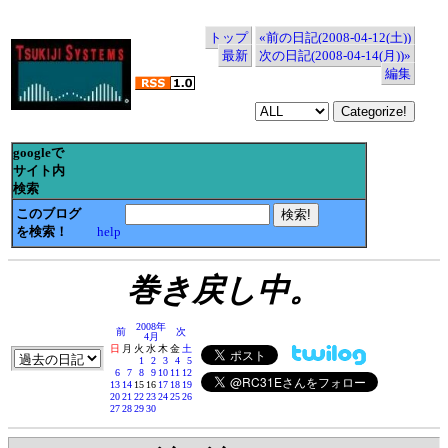
トップ
«前の日記(2008-04-12(土))
最新
次の日記(2008-04-14(月))»
編集
googleで
サイト内
検索
このブログ
を検索！
help
巻き戻し中。
2008年
前
次
4月
日
月
火
水
木
金
土
1
2
3
4
5
6
7
8
9
10
11
12
13
14
15
16
17
18
19
20
21
22
23
24
25
26
27
28
29
30