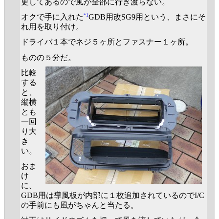
更してあるので風が全部に行き渡らない。
*1
オクで手に入れた
GDB用改SG9用という、まさにそ
れ用を取り付け。
ドライバ１本でネジ５ヶ所とファスナー１ヶ所。
ものの５分だ。
比較
する
と、
縦横
とも
一回
り大
き
い。
おま
け
に、
GDB用は導風板が内部に１枚追加されているのでI/C
の手前にも風がちゃんと当たる。