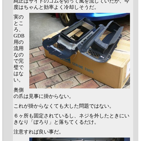
純正はサイドのゴムを切って風を流していたが、今
度はちゃんと効率よく冷却しそうだ。
実の
とこ
ろ、
GDB
用の
流用
なの
で完
璧で
はな
い。
奥側
の爪は見事に掛からない。
これが掛からなくても大した問題ではない。
６ヶ所も固定されているし、ネジを外したときにい
きなり「ぽろり」と落ちてくるだけ。
注意すれば良い事だ。