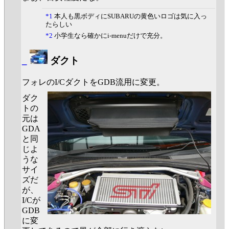
*1
本人も黒ボディにSUBARUの黄色いロゴは気に入っ
たらしい
*2
小学生なら確かにi-menuだけで充分。
_
ダクト
フォレのI/CダクトをGDB流用に変更。
ダク
トの
元は
GDA
と同
じよ
うな
サイ
ズだ
が、
I/Cが
GDB
に変