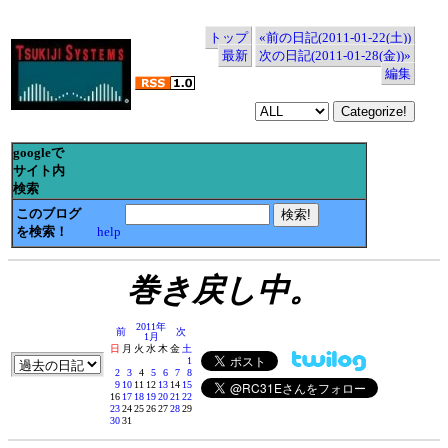
トップ
«前の日記(2011-01-22(土))
最新
次の日記(2011-01-28(金))»
編集
googleで
サイト内
検索
このブログ
を検索！
help
巻き戻し中。
2011年
前
次
1月
日
月
火
水
木
金
土
1
2
3
4
5
6
7
8
9
10
11
12
13
14
15
16
17
18
19
20
21
22
23
24
25
26
27
28
29
30
31