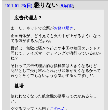
懲りない
2011-01-23(日)
[
長年日記
]
_
広告代理店？
まーた、ネットで投票が
お祭り騒ぎ
。
企画自体が、どう見ても火の手が上がるようになっ
てる気がするんだよね。
最近は、無駄に騒ぎを起こす中国や韓国タレントと
同じで、ノイズマーケティングが流行っているのか
ね？
それって広告代理店的な指標値は大きくなるけど、
商品として受け容れられたり印象が良くなるかって
言うとそうでもないような気がするんですけど。
_
墓場
使われなくなった航空機の墓場ってのがあるらし
い。
ググるマップさん曰く
このへん
。