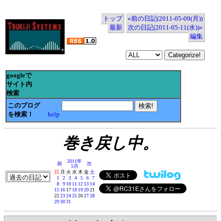
トップ
«前の日記(2011-05-09(月))
最新
次の日記(2011-05-11(水))»
編集
googleで
サイト内
検索
このブログ
を検索！
help
巻き戻し中。
2011年
前
次
5月
日
月
火
水
木
金
土
1
2
3
4
5
6
7
8
9
10
11
12
13
14
15
16
17
18
19
20
21
22
23
24
25
26
27
28
29
30
31