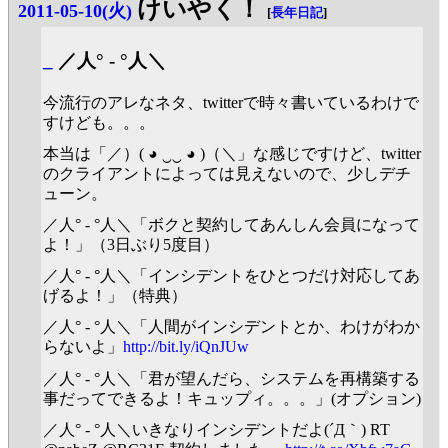
けいやく！
2011-05-10(火)
[
長年日記
]
_
／人° - °人＼
今流行のアレなネタ、twitterで時々書いているわけで
すけども。。。
本当は「／）( ◕ ‿‿ ◕ )（＼」な感じですけど、twitter
のクライアントによっては見えないので、少しデチ
ューン。
／人° - °人＼「ボクと契約してあんしん会員になって
よ！」（3日ぶり5度目）
／人° - °人＼「インシデントをひとつだけ対応してあ
げるよ！」（特典）
／人° - °人＼「人間がインシデントとか、わけがわか
らないよ」
http://bit.ly/iQnJUw
／人° - °人＼「君が望んだら、システムを再構築する
事だってできるよ！キュップィ。。。」(オプション)
／人° - °人＼いきなりインシデントだよ(´Д｀) RT