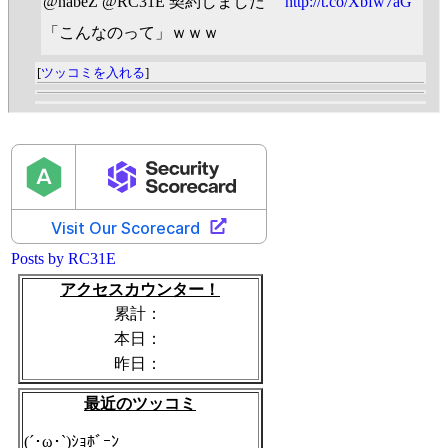
@nabeZ @RC31E 契約しました
http://t.co/Xbfw7aG
「こんなのって」ｗｗｗ
[
ツッコミを入れる
]
Posts by RC31E
アクセスカウンター！
累計：
本日：
昨日：
最近のツッコミ
(´･ω･`)ｼｮﾎﾞｰﾝ