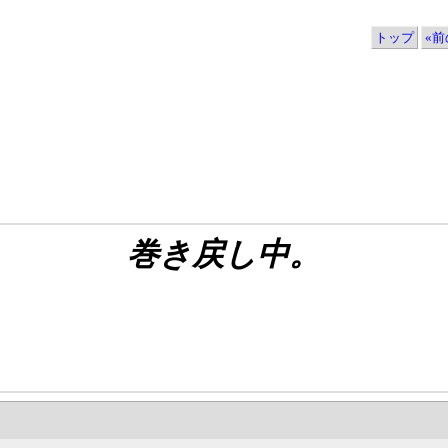
トップ
«前の
巻き戻し中。