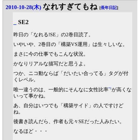
なれすぎてもね
2010-10-28(木)
[
長年日記
]
_
SE2
昨日の「なれる!SE」の2巻目読了。
いやいや、2巻目の「構築VS運用」は生々しいな。
まさに今の仕事でもこんな状況。
かなりリアルな描写だと思うよ。
つか、ニコ動ならば「だいたい合ってる」タグが付
くレベル。
*1
唯一違うのは、一般的にそんなに女性比率
が高くな
いって事かね。
あ、自分はいつでも「構築サイド」の人ですけど
ね。
後書き読んだら、作者も元々SEだった人みたい。
なるほど・・・