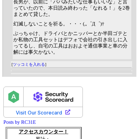
長男が、以前に「パパみたいな仕事もいいな」と言
っていたので、本日読み終わった「なれる！」を2巻
まとめて貸した。
幻滅しないことを祈る。・・・(,,゜Д゜)†
ぶっちゃけ、ドライバとかニッパーとか半田ゴテと
か私物の工具セットはデフォで会社の引き出しに入
ってるし、自宅の工具はおおよそ通信事業と車の分
解には事欠かない。
[
ツッコミを入れる
]
Posts by RC31E
アクセスカウンター！