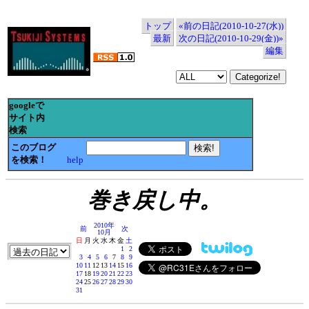
トップ
«前の日記(2010-10-27(水))
最新
次の日記(2010-10-29(金))»
編集
googleで
サイト内
検索
このブログ
を検索！
help
巻き戻し中。
2010年
前
次
10月
日
月
火
水
木
金
土
1
2
3
4
5
6
7
8
9
10
11
12
13
14
15
16
17
18
19
20
21
22
23
24
25
26
27
28
29
30
31