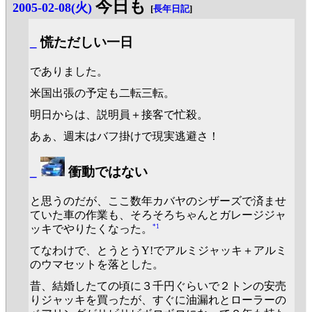
今日も
2005-02-08(火)
[
長年日記
]
_
慌ただしい一日
でありました。
米国出張の予定も二転三転。
明日からは、説明員＋接客で忙殺。
あぁ、週末はバフ掛けで現実逃避さ！
_
衝動ではない
と思うのだが、ここ数年カバヤのシザーズで済ませ
ていた車の作業も、そろそろちゃんとガレージジャ
*1
ッキでやりたくなった。
てなわけで、とうとうY!でアルミジャッキ＋アルミ
のウマセットを落とした。
昔、結婚したての頃に３千円ぐらいで２トンの安売
りジャッキを買ったが、すぐに油漏れとローラーの