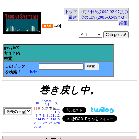
トップ
«前の日記(2005-02-07(月))
最新
次の日記(2005-02-09(水))»
編集
googleで
サイト内
検索
このブログ
を検索！
help
巻き戻し中。
2005年
前
次
2月
日
月
火
水
木
金
土
1
2
3
4
5
6
7
8
9
10
11
12
13
14
15
16
17
18
19
20
21
22
23
24
25
26
27
28