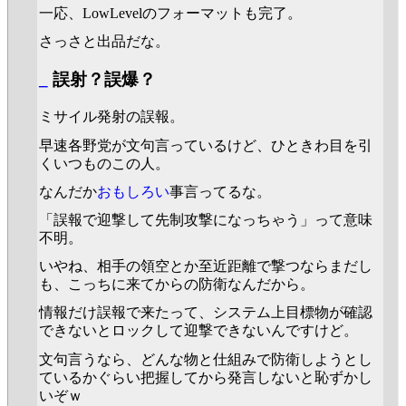
一応、LowLevelのフォーマットも完了。
さっさと出品だな。
_
誤射？誤爆？
ミサイル発射の誤報。
早速各野党が文句言っているけど、ひときわ目を引
くいつものこの人。
なんだか
おもしろい
事言ってるな。
「誤報で迎撃して先制攻撃になっちゃう」って意味
不明。
いやね、相手の領空とか至近距離で撃つならまだし
も、こっちに来てからの防衛なんだから。
情報だけ誤報で来たって、システム上目標物が確認
できないとロックして迎撃できないんですけど。
文句言うなら、どんな物と仕組みで防衛しようとし
ているかぐらい把握してから発言しないと恥ずかし
いぞｗ