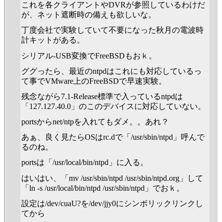
これを各クライアントやDVRが参照しているわけだ
が、ネット遮断時の備えも欲しいな。
丁度会社で実験していて不要になった秋月の電波時
計キットがある。
シリアル-USB変換でFreeBSDもおｋ。
ググったら、最近のntpdはこれにも対応しているっ
て事でVMware上のFreeBSDで早速実験。
残念ながら7.1-Release標準で入っているntpdは
「127.127.40.0」のこのデバイスに対応していない。
portsからnet/ntpを入れてもダメ。。あれ？
あぁ、良く見たらOSはrc.dで「/usr/sbin/ntpd」呼んで
るのね。
portsは「/usr/local/bin/ntpd」に入る。
はいはい、「mv /usr/sbin/ntpd /usr/sbin/ntpd.org」して
「ln -s /usr/local/bin/ntpd /usr/sbin/ntpd」でおｋ。
設定は/dev/cuaU?を/dev/jjy0にシンボリックリンクし
てから