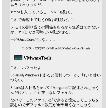
ぁそう言うもんだ。
sambaも入っているし、VNCも動く。
*1
これで母艦上で動くOSは4種類だ。
メモリの割り当ての関係もあるから無茶はできない
が、3つまでは同時にVM動かせる。
一応QuadCoreだしな。。。
*1
ゲストOSでWinXP/FreeBSD/Win2k/OpenSolaris
_
VMwareTools
これ、ハマったよ。
SolarisもWindowsもあると便利っつーか、無いと使い
づらい。
Solarisは入れると/etc/X11/xorg.confに記述されちゃう
んだけど、元々存在しないファイル。
なので、このファイルができると優先してこっちを
読むのでデフォルト設定が全部無くなっちゃう。