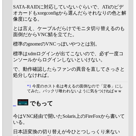
SATA-RAIDに対応していないぐらいで、ATiのビデ
オカードもxorgconfigから選んだらそれなりの色と解
像度になる。
とは言え、ケーブルだらけでモニタ切り替えるのも
面倒だからVNC鯖を立てた。
標準のgnomeのVNCっぽいやつとは別。
標準はxdmログインが出てこないので、必ず一度コ
ンソールからログインしないといけない。
で、動作確認したらファンの異音を直してさっさと
処分しなければ。
*1
今度のホスト名は考えるの面倒なので「定春」にし
てみた。パックリ喰われないように気をつけねばｗｗ
_
でもって
今はVNC経由で開いたSolaris上のFireFoxから書いて
いる。
日本語変換の切り替えが今ひとつしっくり来ない