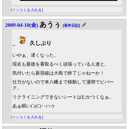
[
ツッコミを入れる
]
あうぅ
2009-04-10(金)
[
長年日記
]
_
久しぶり
いやぁ、遅くなった。
現在も最後を看取るべく頑張っている人達と。
気付いたら新宿線は大島で終了じゃねーか！
仕方がないので本八幡まで移動して漫喫でビバー
ク。
リクライニングできないシートはむかつくなぁ。
あぁ眠い(´д⊂)‥ハゥ
[
ツッコミを入れる
]