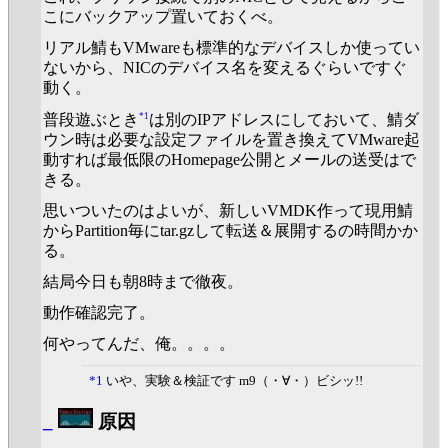
こにバックアップ置いておくべ。
リアル鯖もVMwareも標準的なデバイスしか使ってい
ないから、NICのデバイス名を変えるぐらいですぐ
動く。
*1
普段遊ぶとき
は別のIPアドレスにしておいて、鯖ダ
ウン時は必要な設定ファイルを置き換えてVMware起
動すれば最低限のHomepage公開とメールの送受はで
きる。
思いついたのはよいが、新しいVMDK作って現用鯖
からPartition毎にtar.gzして転送＆展開するの時間かか
る。
結局今日も朝8時まで徹夜。
動作確認完了。
何やってんだ、俺。。。。
*1
いや、実験＆検証です m9（・∀・）ビシッ!!
_
原因