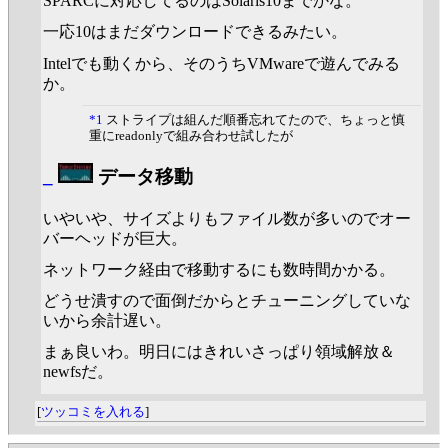
SPARCに対応してるのはSolaris10までかな。
一応10はまだダウンロードできるみたい。
Intelでも動くから、そのうちVMwareで遊んでみる
か。
*1
ストライプは組んだ順番忘れてたので、ちょっと慎
重にreadonlyで組み合わせ試したが
_
データ移動
いやいや、サイズよりもファイル数が多いのでオー
バーヘッドが巨大。
ネットワーク経由で移動するにも数時間かかる。
どうせ潰すので面倒だからとチューニングしていな
いから余計遅い。
まぁ良いわ。明日にはきれいさっぱり領域解放＆
newfsだ。
[
ツッコミを入れる
]