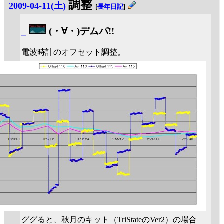
調整
2009-04-11(土)
[
長年日記
]
_
(・∀・)デムパ!!
電波時計のオフセット調整。
ググると、秋月のキット（TriStateのVer2）の場合