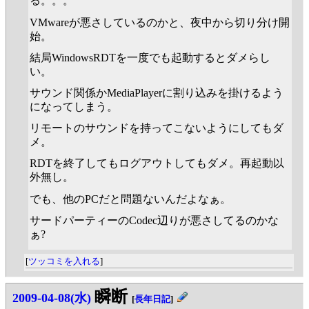
る。。。
VMwareが悪さしているのかと、夜中から切り分け開
始。
結局WindowsRDTを一度でも起動するとダメらし
い。
サウンド関係かMediaPlayerに割り込みを掛けるよう
になってしまう。
リモートのサウンドを持ってこないようにしてもダ
メ。
RDTを終了してもログアウトしてもダメ。再起動以
外無し。
でも、他のPCだと問題ないんだよなぁ。
サードパーティーのCodec辺りが悪さしてるのかな
ぁ?
[
ツッコミを入れる
]
瞬断
2009-04-08(水)
[
長年日記
]