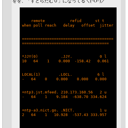
をを、「すとらたむ０」になってる＼(^O^)／
    remote           refid      st t 
when poll reach   delay   offset  jitter
========================================
======================================
*JJY(0)          .JJY.            0 l   
10   64    1    0.000  -158.42   0.061
LOCAL(1)        .LOCL.           6 l    
-   64    0    0.000    0.000   0.000
+ntp3.jst.mfeed. 210.173.160.56   2 u    
-   64    1    9.184  -638.70 334.624
+ntp-a3.nict.go. .NICT.           1 u    
2   64    1   10.928  -537.43 333.957