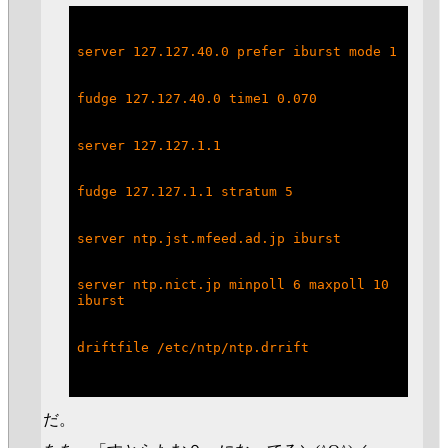
server 127.127.40.0 prefer iburst mode 1
fudge 127.127.40.0 time1 0.070
server 127.127.1.1
fudge 127.127.1.1 stratum 5
server ntp.jst.mfeed.ad.jp iburst
server ntp.nict.jp minpoll 6 maxpoll 10 
iburst
driftfile /etc/ntp/ntp.drrift
だ。