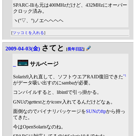
SPARC-IIiも元は400MHzだけど、432MHzにオーバー
クロック済み。
ヽ(°▽、°)ノエヘヘヘヘ
[
ツッコミを入れる
]
さてと
2009-04-03(金)
[
長年日記
]
_
サルベージ
*1
Solaris9入れ直して、ソフトウエアRAID復旧できた
がデータ吸い出すのにsambaが必要。
コンパイルすると、libintlで引っ掛かる。
GNUのgettextとかiconv入れてるんだけどなぁ。
面倒なのでバイナリパッケージを
SUNのftp
から持っ
てきた。
今はOpenSolarisなのね。