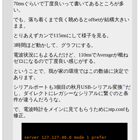
70msぐらいで丁度良いって書いてあるところが多
い。
でも、落ち着くまで良く眺めるとoffsetが結構大きい
まま。
とりあえずカンで115msにして様子を見る。
3時間ほど動かして、グラフにする。
電波状況にもよるんだけど、110msでAverageが概ね
ゼロになるので丁度良い感じがする。
ということで、我が家の環境ではこの数値に決定で
あります。
*1
シリアルポートも3個目の秋月USB-シリアル変換
だ
し、ダイレクトにレガシーなシリアルに繋ぐのと条
件が違うんだろうな。
で、電波時計をメインに見てもらうためにntp.confも
修正。
server 127.127.40.0 mode 1 prefer