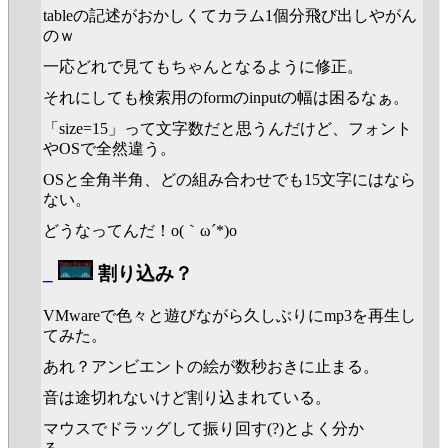
tableの記述がおかしくてカラム1個分飛び出しやがん
のｗ
一応どれで見てもちゃんとなるように修正。
それにしても検索用のformのinputの幅は困るなぁ。
「size=15」って文字数だと思うんだけど、フォント
やOSで全然違う。
OSと全角半角、どの組み合わせでも15文字にはなら
ない。
どうなってんだ！o(｀ω´*)o
_
割り込み？
VMwareで色々と遊びながら久しぶりにmp3を再生し
てみた。
あれ？アンビエントの絵が数秒おきに止まる。
音は途切れないけど割り込まれている。
マウスでドラッグして振り回す(?)とよく分か