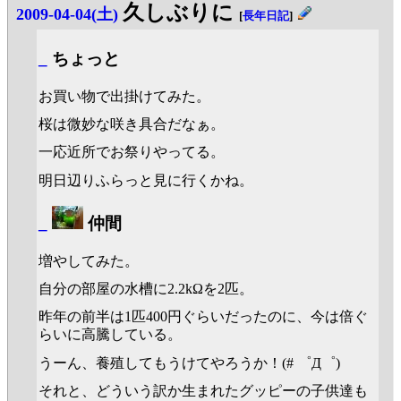
久しぶりに
2009-04-04(土)
[
長年日記
]
_
ちょっと
お買い物で出掛けてみた。
桜は微妙な咲き具合だなぁ。
一応近所でお祭りやってる。
明日辺りふらっと見に行くかね。
_
仲間
増やしてみた。
自分の部屋の水槽に2.2kΩを2匹。
昨年の前半は1匹400円ぐらいだったのに、今は倍ぐ
らいに高騰している。
うーん、養殖してもうけてやろうか！(# ゜Д゜)
それと、どういう訳か生まれたグッピーの子供達も