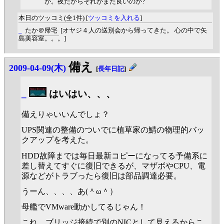
が。夜だからそれがまた良いのか?
本日のツッコミ(全1件) [
ツッコミを入れる
]
_
たか＠帰宅
[オヤジ４人の送別会から帰ってきた。 心の中で矢
島美容室。。。]
備え
2009-04-09(木)
[
長年日記
]
_
はいはい、、、
備えりゃいいんでしょ？
UPS関連の整備のついでに植草家の鯖の物理的バッ
クアップを考えた。
HDD故障までは毎日最新コピーになってる予備系に
差し替えてすぐに復旧できるが、マザボやCPU、電
源などがトラブったら復旧は部品調達必要。
うーん、、、、あ(＾ω＾）
母艦でVMware動かしてるじゃん！
これ、ブリッジ接続で別のNICとして見えるからこ