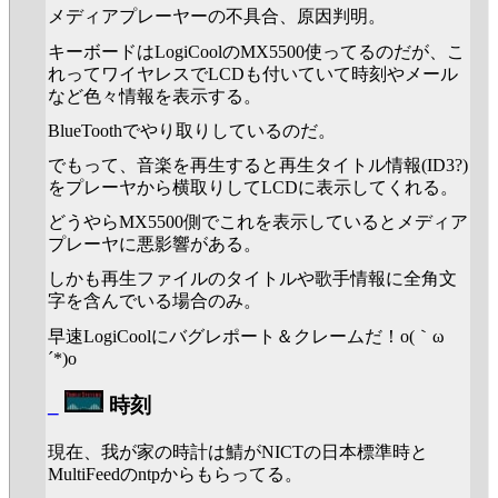
メディアプレーヤーの不具合、原因判明。
キーボードはLogiCoolのMX5500使ってるのだが、こ
れってワイヤレスでLCDも付いていて時刻やメール
など色々情報を表示する。
BlueToothでやり取りしているのだ。
でもって、音楽を再生すると再生タイトル情報(ID3?)
をプレーヤから横取りしてLCDに表示してくれる。
どうやらMX5500側でこれを表示しているとメディア
プレーヤに悪影響がある。
しかも再生ファイルのタイトルや歌手情報に全角文
字を含んでいる場合のみ。
早速LogiCoolにバグレポート＆クレームだ！o(｀ω
´*)o
_
時刻
現在、我が家の時計は鯖がNICTの日本標準時と
MultiFeedのntpからもらってる。