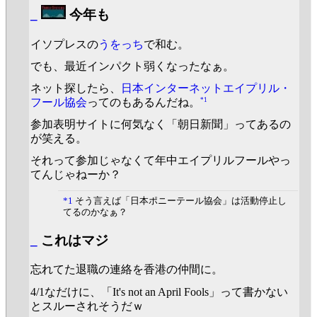
_
今年も
イソプレスの
うをっち
で和む。
でも、最近インパクト弱くなったなぁ。
ネット探したら、
日本インターネットエイプリル・
*1
フール協会
ってのもあるんだね。
参加表明サイトに何気なく「朝日新聞」ってあるの
が笑える。
それって参加じゃなくて年中エイプリルフールやっ
てんじゃねーか？
*1
そう言えば「日本ポニーテール協会」は活動停止し
てるのかなぁ？
_
これはマジ
忘れてた退職の連絡を香港の仲間に。
4/1なだけに、「It's not an April Fools」って書かない
とスルーされそうだｗ