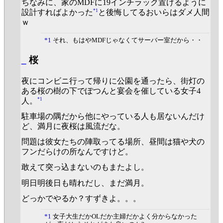
ちなみに、家のMDFに19インチラック置けるように
*1
設計すればよかった
と後悔してるおいらはダメ人間
ｗ
*1
それ、もはやMDFじゃなくてサーバー室だから・・
_
桜
夜にコンビニ行って帰りに公園を通ったら、街灯の
ある桜の樹の下でぽつんと宴会を催している女子4
*1
人。
駐車場の隅だから他にやっている人も居ないんだけ
ど、満月に夜桜は風流だな。
問題は彼女たちの陣取ってる場所、昼間は猫や犬の
フンだらけの所なんですけど。
敢えて突っ込まないのもまたよし。
明日明後日も晴れだし、まだ満月。
どっかでやるか？すずきよ。。。
*1
女子大生だかOLだか主婦だかよく分からなかった