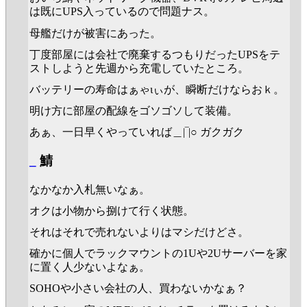
は既にUPS入っているので問題ナス。
母艦だけが被害にあった。
丁度部屋には会社で廃棄するつもりだったUPSをテ
ストしようと先週から充電していたところ。
バッテリーの寿命はぁゃιぃが、瞬断だけならおｋ。
明け方に部屋の配線をゴソゴソして装備。
あぁ、一日早くやっていれば＿|‾|○ ガクガク
_
鯖
なかなか入札無いなぁ。
オクは小物から捌けて行く状態。
それはそれで売れないよりはマシだけどさ。
確かに個人でラックマウントの1Uや2Uサーバーを家
に置く人少ないよなぁ。
SOHOや小さい会社の人、買わないかなぁ？