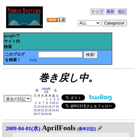
トップ
最新
追記
googleで
サイト内
検索
このブログ
を検索！
help
巻き戻し中。
2009年
前
次
4月
日
月
火
水
木
金
土
1
2
3
4
5
6
7
8
9
10
11
12
13
14
15
16
17
18
19
20
21
22
23
24
25
26
27
28
29
30
AprilFools
2009-04-01(水)
[
長年日記
]