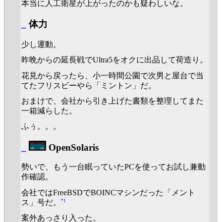
本当に人工衛星が上がったのかも疑わしいな。
_
体力
少し運動。
昨晩からの延長戦でUltra5をオクに出品して荷造り。
花見から戻ったら、小一時間公園で次男と屋台で当
てたフリスビーやら「ミントン」だ。
おまけで、会社から引き上げた書類を整理してまた
一箱減らした。
ふぅ。。。
_
OpenSolaris
勢いで、もう一台眠っていたPCを使ってお試し兼動
作確認。
会社ではFreeBSDでBOINCマシンだった「メント
*1
ス」号だ。
案外あっさり入った。