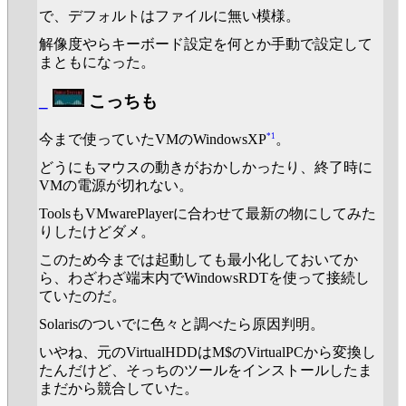
で、デフォルトはファイルに無い模様。
解像度やらキーボード設定を何とか手動で設定して
まともになった。
_
こっちも
*1
今まで使っていたVMのWindowsXP
。
どうにもマウスの動きがおかしかったり、終了時に
VMの電源が切れない。
ToolsもVMwarePlayerに合わせて最新の物にしてみた
りしたけどダメ。
このため今までは起動しても最小化しておいてか
ら、わざわざ端末内でWindowsRDTを使って接続し
ていたのだ。
Solarisのついでに色々と調べたら原因判明。
いやね、元のVirtualHDDはM$のVirtualPCから変換し
たんだけど、そっちのツールをインストールしたま
まだから競合していた。