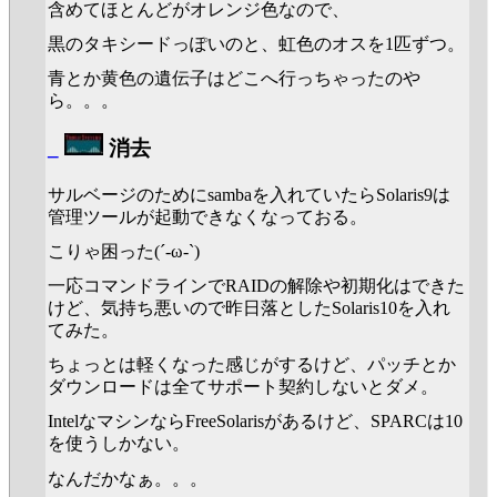
含めてほとんどがオレンジ色なので、
黒のタキシードっぽいのと、虹色のオスを1匹ずつ。
青とか黄色の遺伝子はどこへ行っちゃったのや
ら。。。
_
消去
サルベージのためにsambaを入れていたらSolaris9は
管理ツールが起動できなくなっておる。
こりゃ困った(´-ω-`)
一応コマンドラインでRAIDの解除や初期化はできた
けど、気持ち悪いので昨日落としたSolaris10を入れ
てみた。
ちょっとは軽くなった感じがするけど、パッチとか
ダウンロードは全てサポート契約しないとダメ。
IntelなマシンならFreeSolarisがあるけど、SPARCは10
を使うしかない。
なんだかなぁ。。。