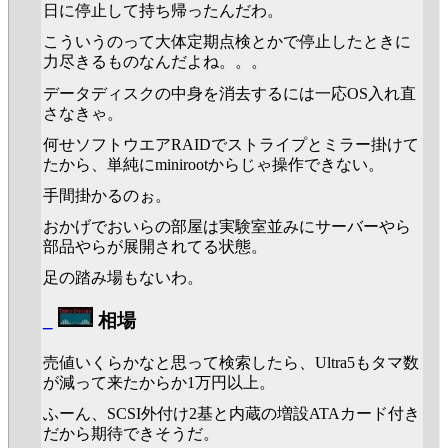
日に停止して持ち帰ったんだわ。
こういうのって大体定期点検とかで停止したときに
力尽きるものなんだよね。。。
データディスクの中身を消去するには一応OS入れ直
さなきゃ。
何せソフトウエアRAIDでストライプとミラー掛けて
たから、単純にminirootからじゃ操作できない。
手間掛かるのぉ。
おかげでおいらの部屋は実験室並みにサーバーやら
部品やらが展開されてる状態。
足の踏み場もないわ。
_
相場
売値いくらかなと思って検索したら、Ultra5もタマ数
が減って来たからか1万円以上。
ふーん、SCSI外付け2基と内蔵の増設ATAカード付き
だから期待できそうだ。