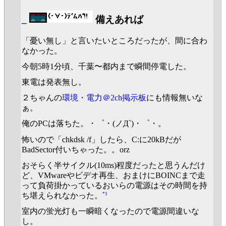
_
備えあれば
「憂い無し」と言いたいところだったが、間に合わ
なかった。
今朝5時1分頃、千葉〜都内まで瞬間停電した。
東電は発表無し。
２ちゃんの
環境・電力＠2ch掲示板
にも情報無いな
ぁ。
俺のPCは落ちた。・゜・(ノД`)・゜・。
怖いので「chkdsk /f」したら、C:に20kBだが
BadSector付いちゃった。。orz
おそらく半サイクル(10ms)程度だったと思うんだけ
ど、VMwareやビデオ再生、おまけにBOINCまで走
って負荷掛かっているおいらの電源はその時間を持
*1
ち堪えられなかった。
室内の蛍光灯も一瞬暗くなったので電源間違いな
し。