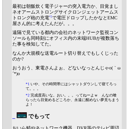
最初は朝飯炊く電子ジャーの突入電力か、目覚まし
ネオアームストロングサイクロンジェットアームス
*2
トロング砲の充電
で電圧ドロップしたかなとEMC
屋さん的に考えたんだが。。。
遠隔で見ている都内の会社のネットワーク監視コン
ソールも同時刻にオフィス内の末端HUBが複数落ち
た事を検知してた。
なんか大規模な送電ルート切り替えでもしくじった
のか?
おうおう、東電さんよぉ、どないなっとんじゃo(｀ω
´*)o
*1
いや、その時間帯にはシャットダウンして寝てろっ
て。。。
*2
完成度高いな。おい。。。ってねーよｗ んなの喰
らったら目覚めるどころか、永遠に醒めない夢見ちまう
よ！
_
でもって
おいら鯖やネットワーク機器、DVR等のテレビ周辺