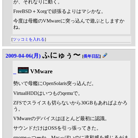
が、それなりに動く。
FreeBSD＋Xorgで頑張るよりはマシかな。
今度は母艦のVMwareに突っ込んで遊ぶとしますか
ね。
[
ツッコミを入れる
]
ふにゅぅ〜
2009-04-06(月)
[
長年日記
]
_
VMware
勢いで母艦にOpenSolaris突っ込んだ。
VirtualHDDはいつものqemuで。
ZFSでスライスも切らないから30GBもあればよかろ
う。
VMwareのデバイスはほとんど最初に認識。
サウンドだけはOSSを引っ張ってきた。
gnomeっつーか、Macっぽいのに違和感を感じるがま