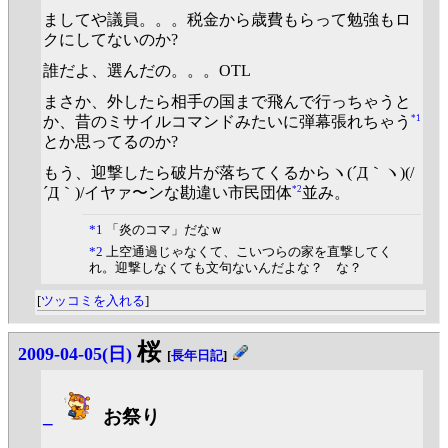
ましてや議員。。。税金から歳費もらって勉強もロ
クにしてないのか?
誰だよ、選んだの。。。OTL
まさか、外したら相手の国まで飛んで行っちゃうと
*1
か、昔のミサイルコマンドみたいに弾幕張れちゃう
とか思ってるのか?
もう、迎撃したら破片が落ちてくるからヽ(´Д｀ヽ)(/
*2
´Д｀)/イヤァ〜ンな勘違い市民団体
並み。
*1
「炎のコマ」だなｗ
*2
上空通過じゃなくて、こいつらの家を直撃してく
れ。迎撃しなくても文句ないんだよな？ な？
[
ツッコミを入れる
]
桜
2009-04-05(日)
[
長年日記
]
_
お祭り