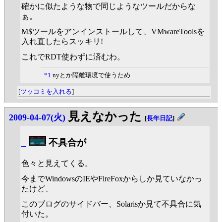
確かに似たような物で同じようなツールだからな
ぁ。
M$ツールをアンインストールして、VMwareToolsを
入れ直したらスッキリ!
これでRDT使わずに済むわ。
*1
nyとか隔離環境で使うため
[
ツッコミを入れる
]
見えなかった
2009-04-07(火)
[
長年日記
]
_
不具合が
色々と見えてくる。
今までWindowsのIEやFireFoxからしか見ていなかっ
たけど、
このブログのサイドバー、Solarisか見て不具合に気
付いた。