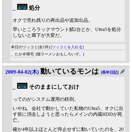
_
処分
オクで売れ残りの再出品や追加出品。
早いところラックマウント鯖2台とか、Ultra5を処分
しないと廊下が大変だ。
本日のツッコミ(全1件) [
ツッコミを入れる
]
_
たか＠帰宅
[猫ラーメンおもしろいぞ。]
動いているモンは
2009-04-02(木)
[
長年日記
]
_
そのままにしておけ
ってのがシステム運用の鉄則。
いやね、会社で動かしていた私物のUltra5、オクに出
す前に消去しようと思ったらメインの内蔵HDDが死
亡。
確か4年以上ほとんど停止せずに動いていたのを、20